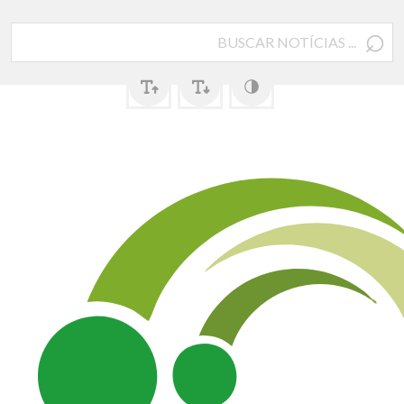
⌕
Pesquisar
por: