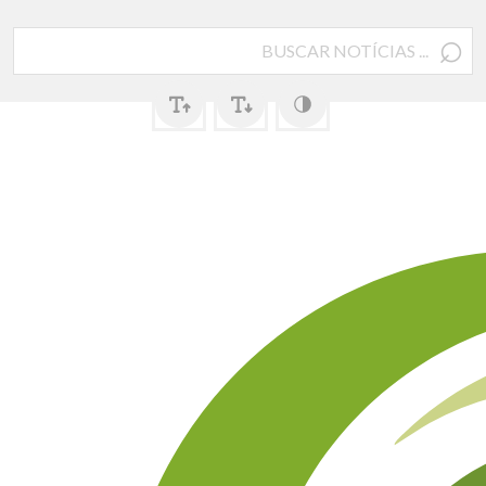
⌕
Pesquisar
por: