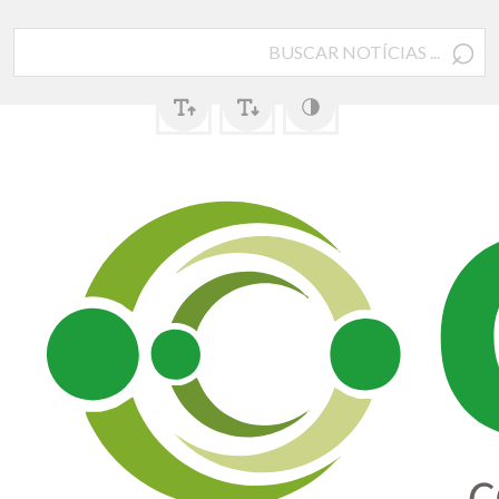
⌕
Pesquisar
por: