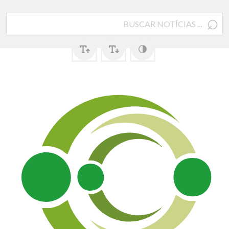
⌕
Pesquisar
por: