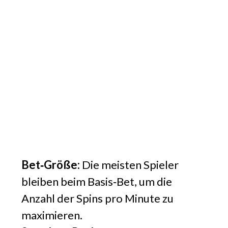
Bet‑Größe:
Die meisten Spieler
bleiben beim Basis‑Bet, um die
Anzahl der Spins pro Minute zu
maximieren.