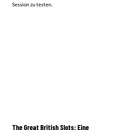
Session zu testen.
The Great British Slots: Eine