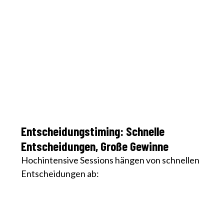
Entscheidungstiming: Schnelle
Entscheidungen, Große Gewinne
Hochintensive Sessions hängen von schnellen
Entscheidungen ab: