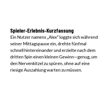
Spieler‑Erlebnis‑Kurzfassung
Ein Nutzer namens „Alex“ loggte sich während
seiner Mittagspause ein, drehte fünfmal
schnell hintereinander und erzielte nach dem
dritten Spin einen kleinen Gewinn—genug, um
den Nervenkitzel zu spüren, ohne auf eine
riesige Auszahlung warten zu müssen.