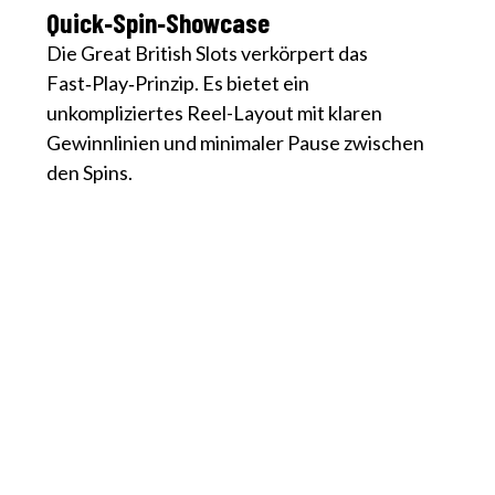
Quick‑Spin‑Showcase
Die Great British Slots verkörpert das
Fast‑Play‑Prinzip. Es bietet ein
unkompliziertes Reel-Layout mit klaren
Gewinnlinien und minimaler Pause zwischen
den Spins.