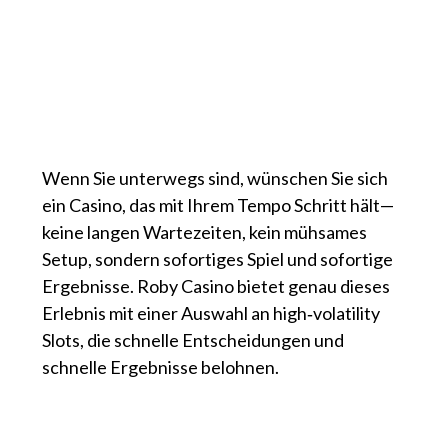
Wenn Sie unterwegs sind, wünschen Sie sich
ein Casino, das mit Ihrem Tempo Schritt hält—
keine langen Wartezeiten, kein mühsames
Setup, sondern sofortiges Spiel und sofortige
Ergebnisse. Roby Casino bietet genau dieses
Erlebnis mit einer Auswahl an high‑volatility
Slots, die schnelle Entscheidungen und
schnelle Ergebnisse belohnen.