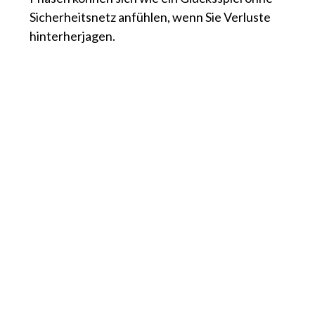
Sicherheitsnetz anfühlen, wenn Sie Verluste
hinterherjagen.