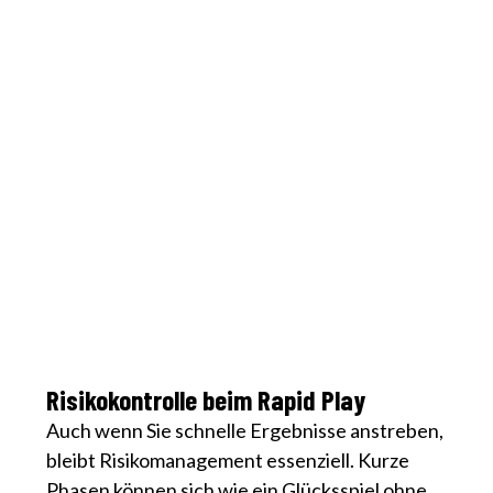
Risikokontrolle beim Rapid Play
Auch wenn Sie schnelle Ergebnisse anstreben,
bleibt Risikomanagement essenziell. Kurze
Phasen können sich wie ein Glücksspiel ohne