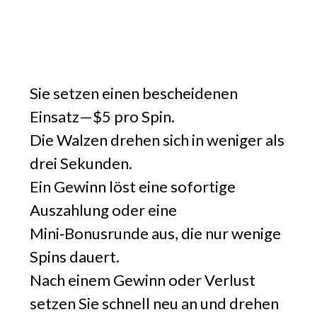
Sie setzen einen bescheidenen
Einsatz—$5 pro Spin.
Die Walzen drehen sich in weniger als
drei Sekunden.
Ein Gewinn löst eine sofortige
Auszahlung oder eine
Mini‑Bonusrunde aus, die nur wenige
Spins dauert.
Nach einem Gewinn oder Verlust
setzen Sie schnell neu an und drehen