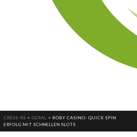
CRESS-RS
>
GERAL
>
ROBY CASINO: QUICK SPIN
ERFOLG MIT SCHNELLEN SLOTS