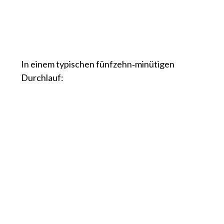
In einem typischen fünfzehn‑minütigen
Durchlauf: