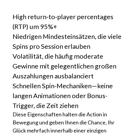
High return‑to‑player percentages
(RTP) um 95%+
Niedrigen Mindesteinsätzen, die viele
Spins pro Session erlauben
Volatilität, die häufig moderate
Gewinne mit gelegentlichen großen
Auszahlungen ausbalanciert
Schnellen Spin-Mechaniken—keine
langen Animationen oder Bonus-
Trigger, die Zeit ziehen
Diese Eigenschaften halten die Action in
Bewegung und geben Ihnen die Chance, Ihr
Glück mehrfach innerhalb einer einzigen