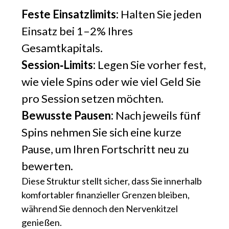
Feste Einsatzlimits:
Halten Sie jeden
Einsatz bei 1–2% Ihres
Gesamtkapitals.
Session‑Limits:
Legen Sie vorher fest,
wie viele Spins oder wie viel Geld Sie
pro Session setzen möchten.
Bewusste Pausen:
Nach jeweils fünf
Spins nehmen Sie sich eine kurze
Pause, um Ihren Fortschritt neu zu
bewerten.
Diese Struktur stellt sicher, dass Sie innerhalb
komfortabler finanzieller Grenzen bleiben,
während Sie dennoch den Nervenkitzel
genießen.