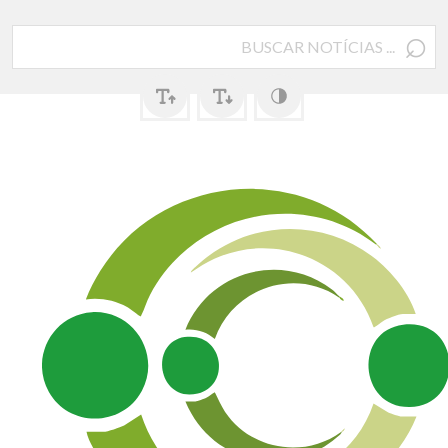
⌕
Pesquisar
por: