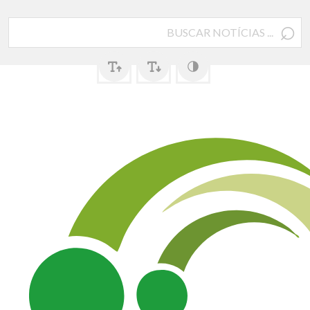
⌕
Pesquisar
por: