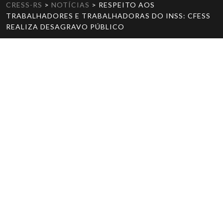
CRESS-RS
>
NOTÍCIAS
>
RESPEITO AOS
TRABALHADORES E TRABALHADORAS DO INSS: CFESS
REALIZA DESAGRAVO PÚBLICO