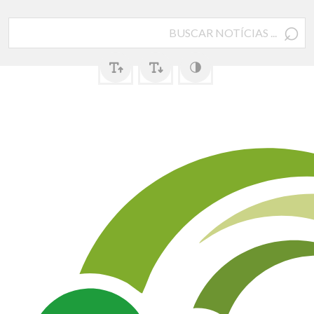
⌕
Pesquisar
por: