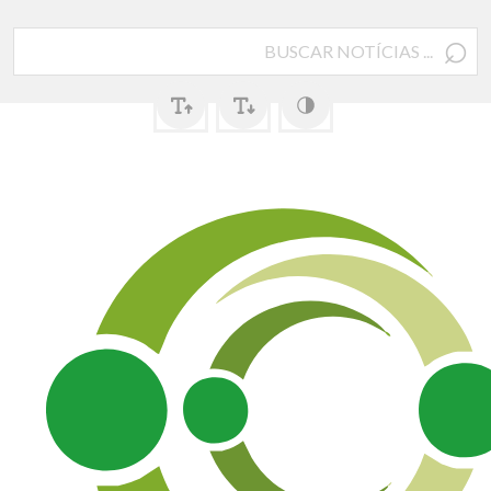
⌕
Pesquisar
por: