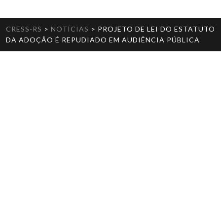
CRESS-RS
>
NOTÍCIAS
>
PROJETO DE LEI DO ESTATUTO
DA ADOÇÃO É REPUDIADO EM AUDIÊNCIA PÚBLICA