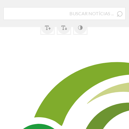
⌕
Pesquisar
por: