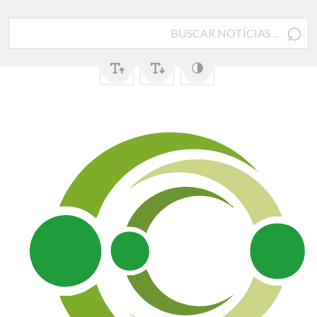
⌕
Pesquisar
por: