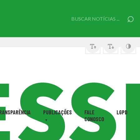
⌕
Pesquisar
por:
RANSPARÊNCIA
PUBLICAÇÕES
FALE
LGPD
CONOSCO