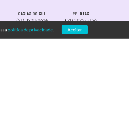
CAXIAS DO SUL
PELOTAS
(51) 3228-0624
(51) 3025-5756
ossa
política de privacidade
.
Aceitar