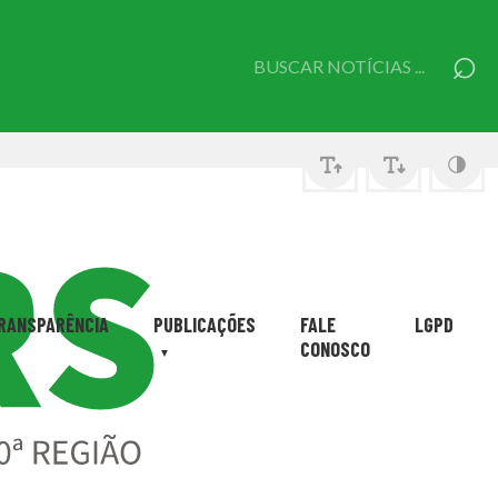
⌕
Pesquisar
por:
RANSPARÊNCIA
PUBLICAÇÕES
FALE
LGPD
CONOSCO