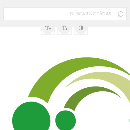
⌕
Pesquisar
por: