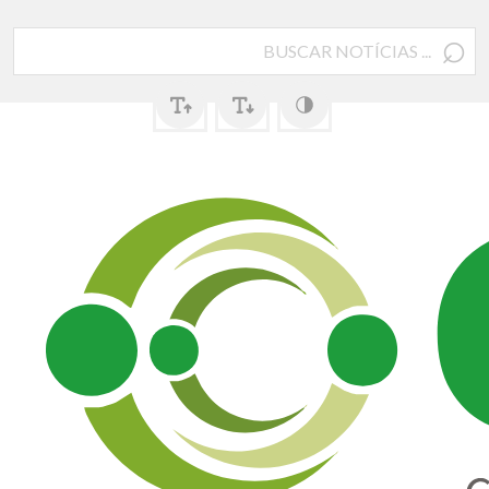
⌕
Pesquisar
por: