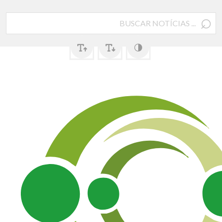
⌕
Pesquisar
por: