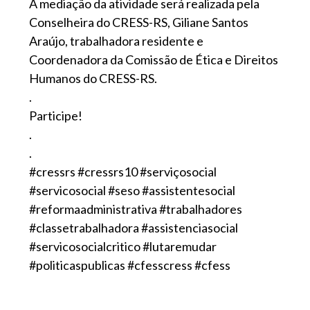
A mediação da atividade será realizada pela
Conselheira do CRESS-RS, Giliane Santos
Araújo, trabalhadora residente e
Coordenadora da Comissão de Ética e Direitos
Humanos do CRESS-RS.
.
Participe!
.
.
#cressrs #cressrs10 #serviçosocial
#servicosocial #seso #assistentesocial
#reformaadministrativa #trabalhadores
#classetrabalhadora #assistenciasocial
#servicosocialcritico #lutaremudar
#politicaspublicas #cfesscress #cfess