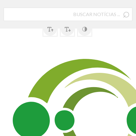
⌕
Pesquisar
por: