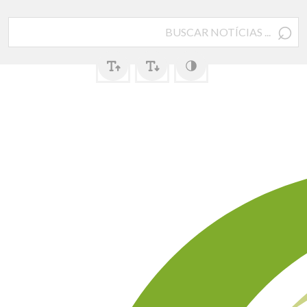
⌕
Pesquisar
por: