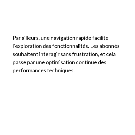
Par ailleurs, une navigation rapide facilite
l’exploration des fonctionnalités. Les abonnés
souhaitent interagir sans frustration, et cela
passe par une optimisation continue des
performances techniques.