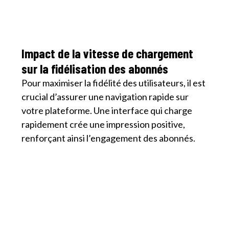
Impact de la vitesse de chargement
sur la fidélisation des abonnés
Pour maximiser la fidélité des utilisateurs, il est
crucial d’assurer une navigation rapide sur
votre plateforme. Une interface qui charge
rapidement crée une impression positive,
renforçant ainsi l’engagement des abonnés.