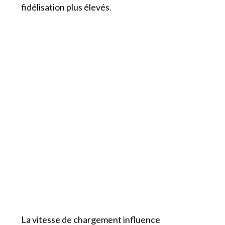
fidélisation plus élevés.
La vitesse de chargement influence