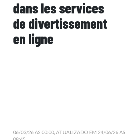
dans les services
de divertissement
en ligne
06/03/26 ÀS 00:00, ATUALIZADO EM 24/06/26 ÀS
08:45