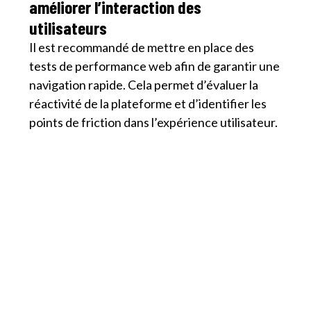
améliorer l’interaction des
utilisateurs
Il est recommandé de mettre en place des
tests de performance web afin de garantir une
navigation rapide. Cela permet d’évaluer la
réactivité de la plateforme et d’identifier les
points de friction dans l’expérience utilisateur.