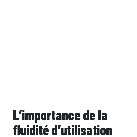
L’importance de la
fluidité d’utilisation