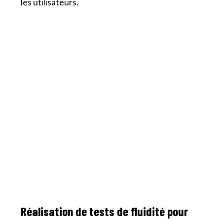
les utilisateurs.
Réalisation de tests de fluidité pour