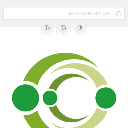
⌕
Pesquisar
por: