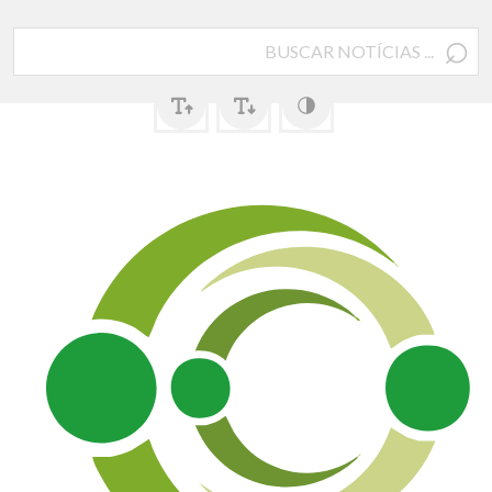
⌕
Pesquisar
por: