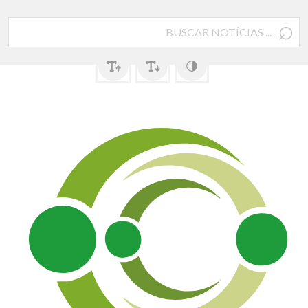
⌕
Pesquisar
por: