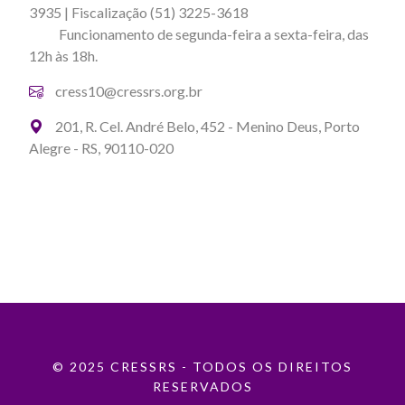
3935 | Fiscalização (51) 3225-3618
Funcionamento de segunda-feira a sexta-feira, das
12h às 18h.
cress10@cressrs.org.br
201, R. Cel. André Belo, 452 - Menino Deus, Porto
Alegre - RS, 90110-020
© 2025 CRESSRS - TODOS OS DIREITOS
RESERVADOS