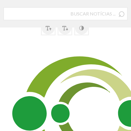
⌕
Pesquisar
por: