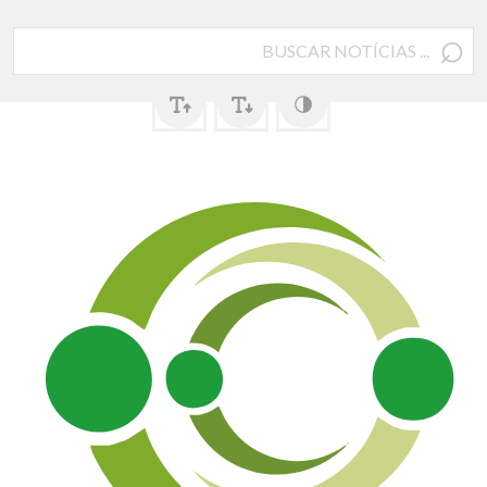
⌕
Pesquisar
por: