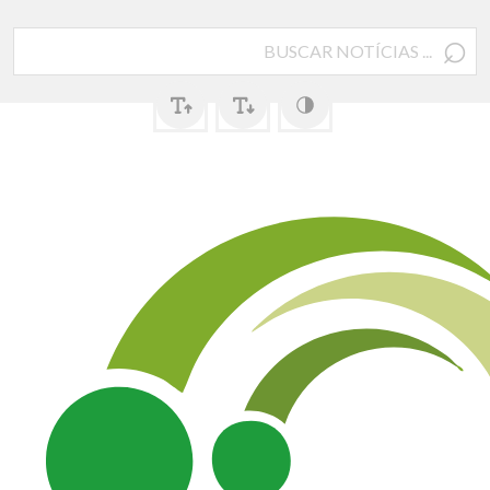
⌕
Pesquisar
por: