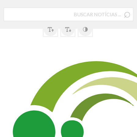
⌕
Pesquisar
por: