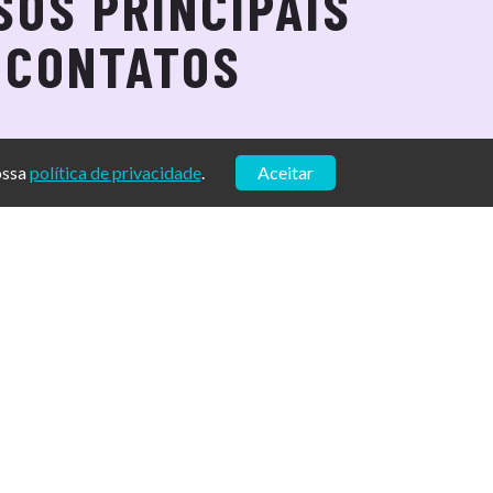
SOS PRINCIPAIS
CONTATOS
CAXIAS DO SUL
PELOTAS
ossa
política de privacidade
.
Aceitar
(51) 3228-0624
(51) 3025-5756