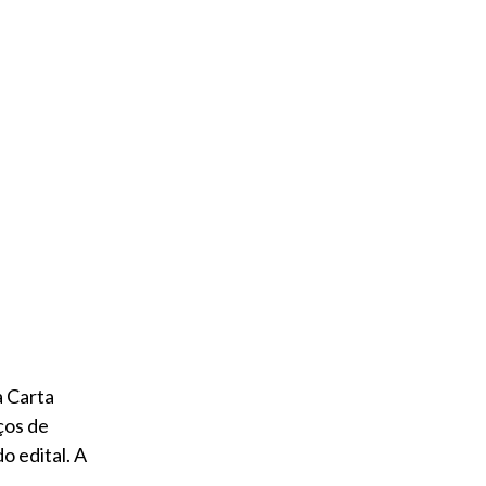
à Carta
ços de
o edital. A