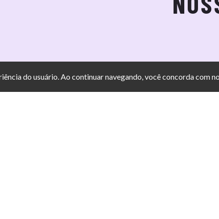
NOS
PORTO ALEGRE
eriência do usuário. Ao continuar navegando, você concorda com n
(51) 3224-2317