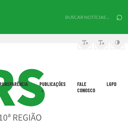
⌕
Pesquisar
por:
RANSPARÊNCIA
PUBLICAÇÕES
FALE
LGPD
CONOSCO