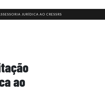
SSESSORIA JURÍDICA AO CRESSRS
itação
ica ao