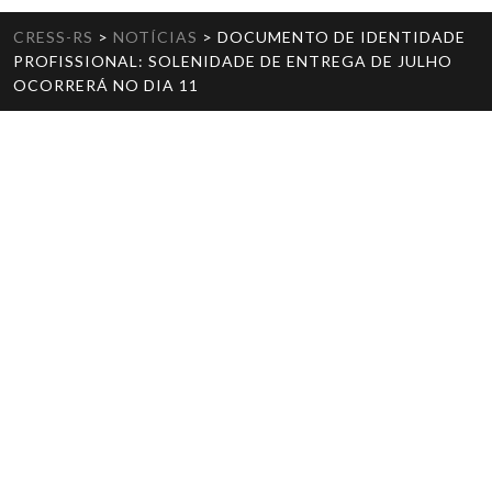
CRESS-RS
>
NOTÍCIAS
>
DOCUMENTO DE IDENTIDADE
PROFISSIONAL: SOLENIDADE DE ENTREGA DE JULHO
OCORRERÁ NO DIA 11