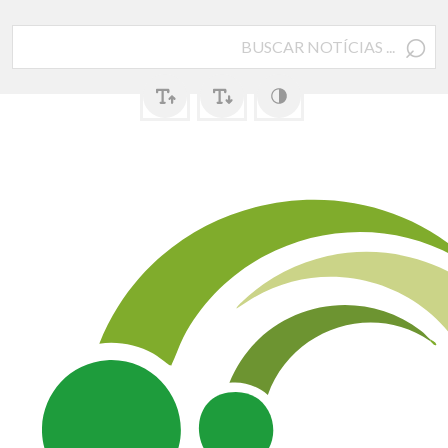
⌕
Pesquisar
por: