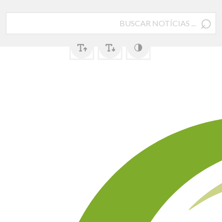
⌕
Pesquisar
por: