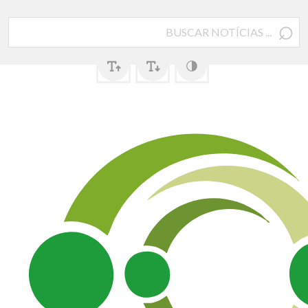
⌕
Pesquisar
por: