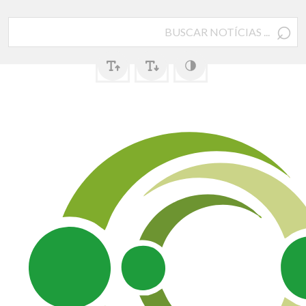
⌕
Pesquisar
por: