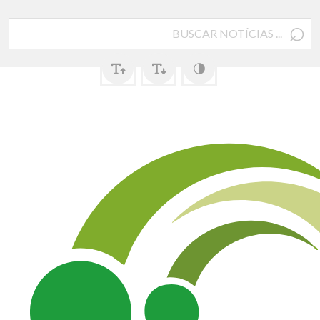
⌕
Pesquisar
por: