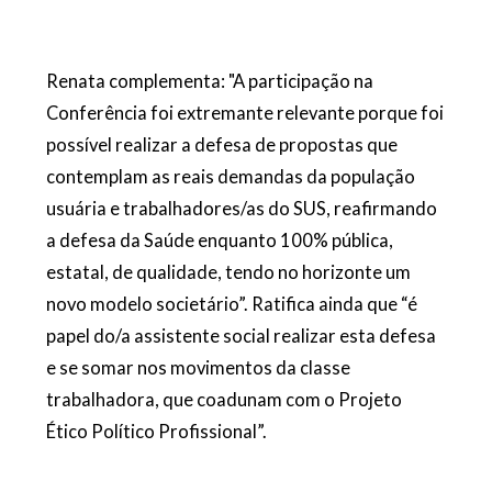
Renata complementa:
"A participação na
Conferência foi extremante relevante porque foi
possível
realizar a defesa de propostas que
contemplam as
reais
demandas
da população
usuária e trabalhadores/as do SUS, reafirmando
a
defe
sa da Saúde en
quanto 100% pública,
estatal, de qualidade,
tendo no horizonte um
novo modelo societ
ário
”
.
Ratifica ainda
que
“
é
papel do/a assistente social realizar
esta defesa
e se somar n
os movimentos da classe
trabalhadora, que coadunam com o Projeto
Ético P
olítico Profissional
”
.