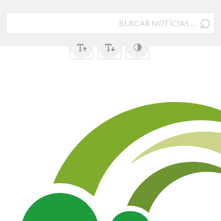
⌕
Pesquisar
por: