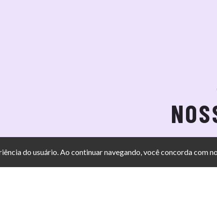
NOS
eriência do usuário. Ao continuar navegando, você concorda com n
PORTO ALEGRE
(51) 3224-2317