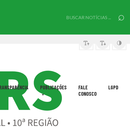
⌕
Pesquisar
por:
RANSPARÊNCIA
PUBLICAÇÕES
FALE
LGPD
CONOSCO