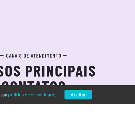
CANAIS DE ATENDIMENTO
SOS PRINCIPAIS
CONTATOS
ossa
política de privacidade
.
Aceitar
CAXIAS DO SUL
PELOTAS
(51) 3228-0624
(51) 3025-5756