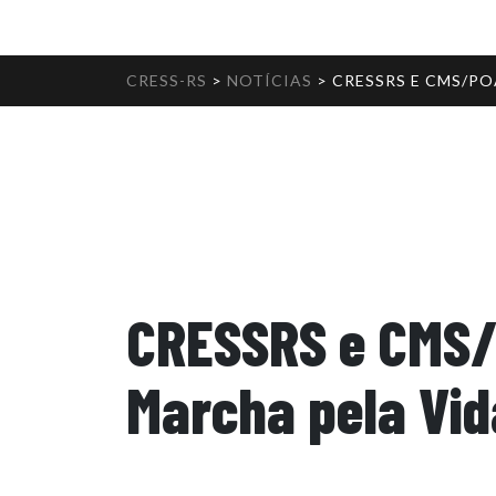
CRESS-RS
>
NOTÍCIAS
>
CRESSRS E CMS/P
CRESSRS e CMS
Marcha pela Vid