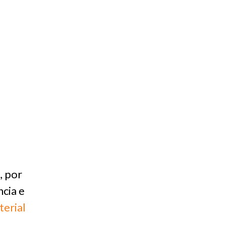
, por
ncia e
erial