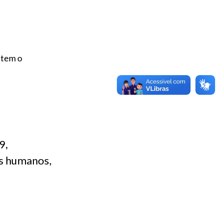
 tem o
9,
es humanos,