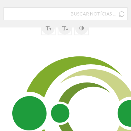
⌕
Pesquisar
por: