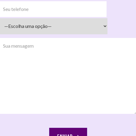
ENVIAR
➝