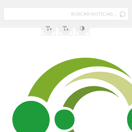
⌕
Pesquisar
por: