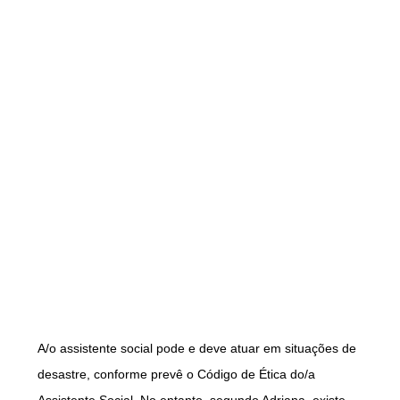
A/o assistente social pode e deve atuar em situações de
desastre, conforme prevê o Código de Ética do/a
Assistente Social. No entanto, segundo Adriana, existe