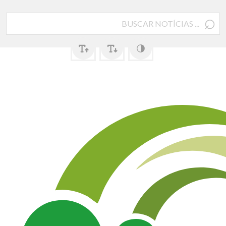
⌕
Pesquisar
por: