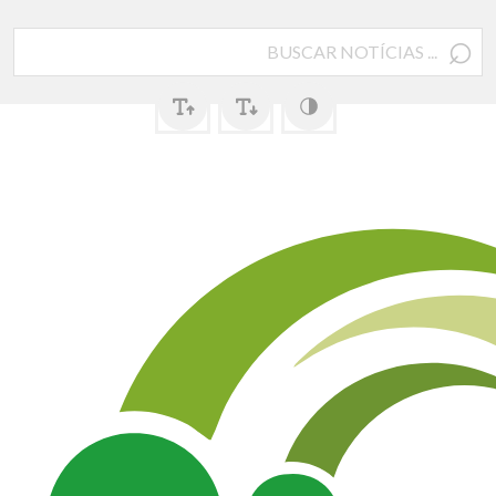
⌕
Pesquisar
por: