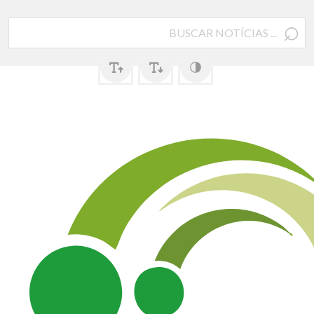
⌕
Pesquisar
por: