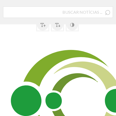
⌕
Pesquisar
por: