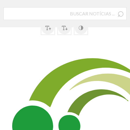
⌕
Pesquisar
por: