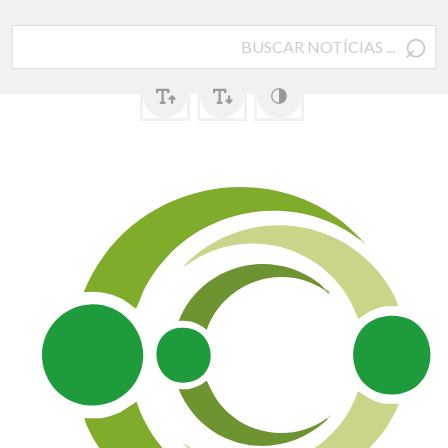
⌕
Pesquisar
por: