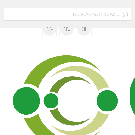
⌕
Pesquisar
por: