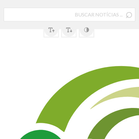
⌕
Pesquisar
por: