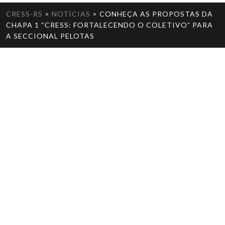
CRESS-RS
>
NOTÍCIAS
>
CONHEÇA AS PROPOSTAS DA
CHAPA 1 “CRESS: FORTALECENDO O COLETIVO” PARA
A SECCIONAL PELOTAS