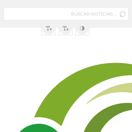
⌕
Pesquisar
por: