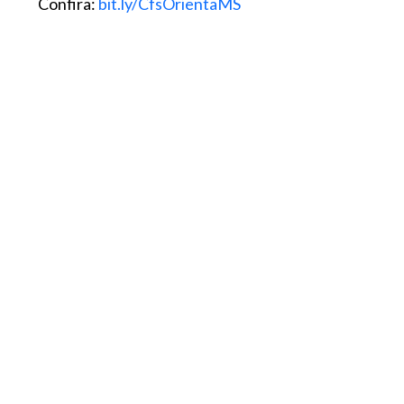
Confira:
bit.ly/CfsOrientaMS
#pracegover
Imagem mostra um fundo
vermelho, com desenhos simulando o
coronavírus, sobre esse fundo um papel
representando a nota oficial.