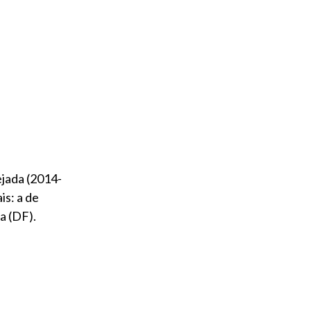
ejada (2014-
is: a de
a (DF).