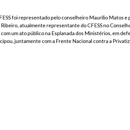
FESS foi representado pelo conselheiro Maurílio Matos e 
a Ribeiro, atualmente representante do CFESS no Conselh
com um ato público na Esplanada dos Ministérios, em def
icipou, juntamente com a Frente Nacional contra a Privati