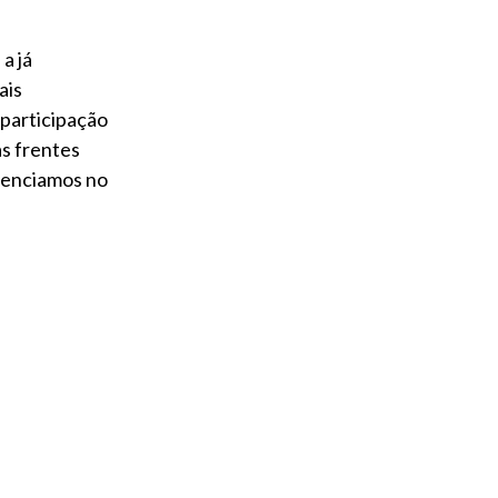
a já
ais
 participação
as frentes
esenciamos no