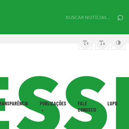
⌕
Pesquisar
por:
RANSPARÊNCIA
PUBLICAÇÕES
FALE
LGPD
CONOSCO