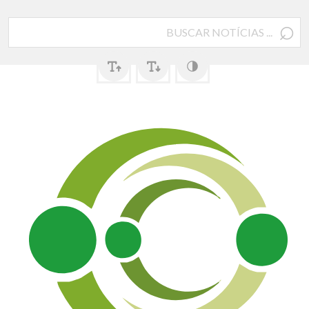
⌕
Pesquisar
por: