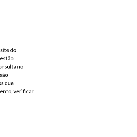
site do
 estão
onsulta no
 são
os que
nto, verificar