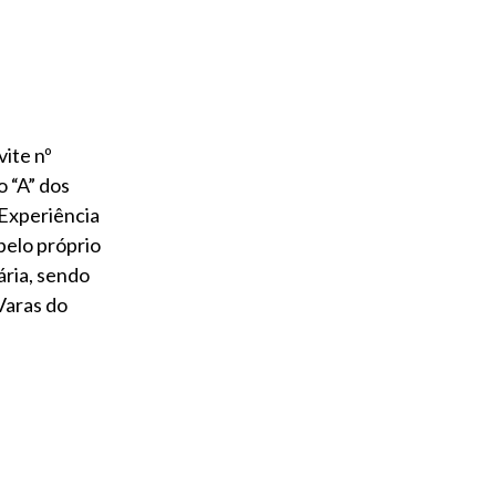
ite nº
 “A” dos
 Experiência
pelo próprio
ária, sendo
Varas do