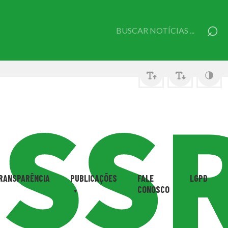
⌕
Pesquisar
por:
RANSPARÊNCIA
PUBLICAÇÕES
FALE
LGPD
CONOSCO