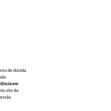
nto de dúvida
endo
riência em
lo site do
 estão