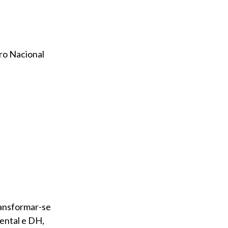
ro Nacional
ransformar-se
ental e DH,