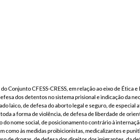
do Conjunto CFESS-CRESS, em relação ao eixo de Ética e 
fesa dos detentos no sistema prisional e indicação da ne
ado laico, de defesa do aborto legal e seguro, de especial 
toda a forma de violência, de defesa de liberdade de orien
so do nome social, de posicionamento contrário à internaçã
m como às medidas proibicionistas, medicalizantes e punit
so de drogas, de defesa dos direitos dos imigrantes, da de