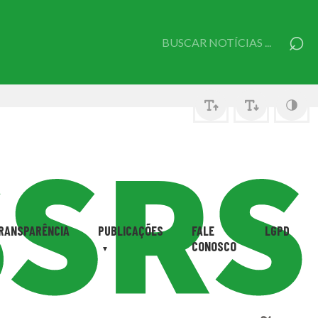
⌕
Pesquisar
por:
RANSPARÊNCIA
PUBLICAÇÕES
FALE
LGPD
CONOSCO