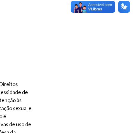
Direitos
cessidade de
atenção às
tação sexual e
o e
ivas de uso de
fesa da