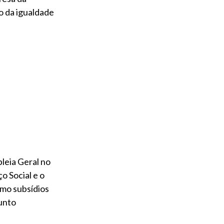
o da igualdade
leia Geral no
o Social e o
omo subsídios
junto