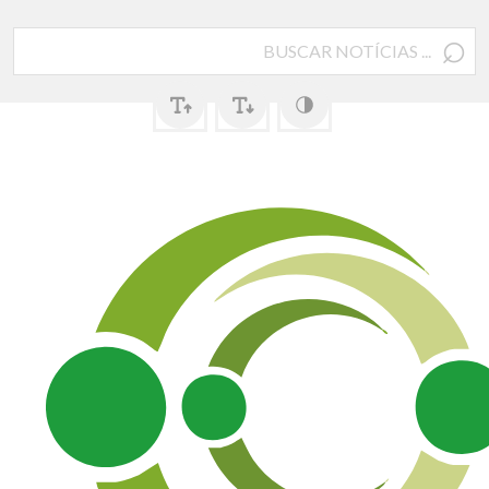
⌕
Pesquisar
por: